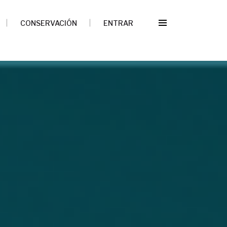
CONSERVACIÓN
ENTRAR