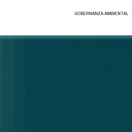
GOBERNANZA AMBIENTAL